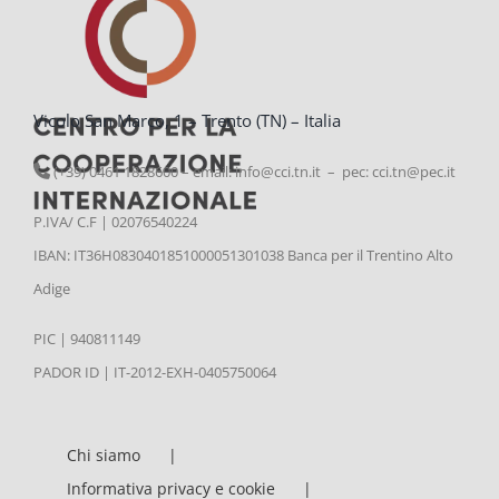
Vicolo San Marco, 1 – Trento (TN) – Italia
(+39) 0461 1828600 – email:
info@cci.tn.it – pec: cci.tn@pec.it
P.IVA/ C.F | 02076540224
IBAN: IT36H0830401851000051301038 Banca per il Trentino Alto
Adige
PIC | 940811149
PADOR ID | IT-2012-EXH-0405750064
Chi siamo
Informativa privacy e cookie