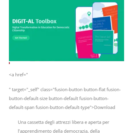
Progetti
In rete con
Notizie
Chi siamo
<a href="
" target="_self" class="fusion-button button-flat fusion-
button-default-size button-default fusion-button-
default-span fusion-button-default-type">Download
Una cassetta degli attrezzi libera e aperta per
l’apprendimento della democrazia, della