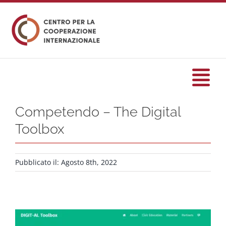
Salta
al
contenuto
Tog
Nav
Competendo – The Digital
HOME
Toolbox
formazione
Pubblicato il: Agosto 8th, 2022
Eventi
Servizi