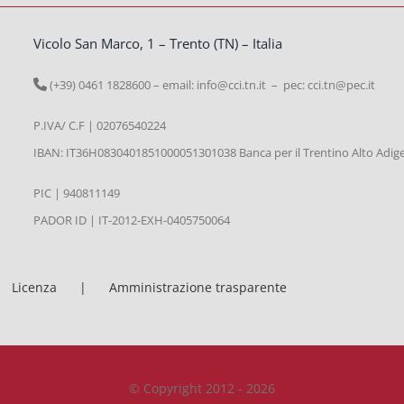
Vicolo San Marco, 1 – Trento (TN) – Italia
(+39) 0461 1828600 – email:
info@cci.tn.it – pec: cci.tn@pec.it
P.IVA/ C.F | 02076540224
IBAN: IT36H0830401851000051301038 Banca per il Trentino Alto Adig
PIC | 940811149
PADOR ID | IT-2012-EXH-0405750064
Licenza
Amministrazione trasparente
© Copyright 2012 - 2026