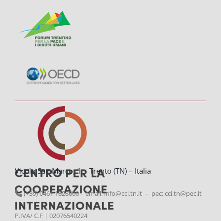
Vicolo San Marco, 1 – Trento (TN) – Italia
(+39) 0461 1828600 – email:
info@cci.tn.it – pec: cci.tn@pec.it
P.IVA/ C.F | 02076540224