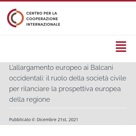
Salta
al
contenuto
Tog
Nav
L’allargamento europeo ai Balcani
HOME
occidentali: il ruolo della società civile
per rilanciare la prospettiva europea
formazione
della regione
Eventi
Pubblicato il: Dicembre 21st, 2021
Servizi