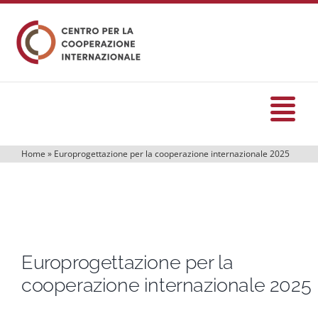
Salta
al
contenuto
Tog
Nav
Home
»
Europrogettazione per la cooperazione internazionale 2025
HOME
formazione
Europrogettazione per la
Eventi
cooperazione internazionale 2025
Servizi