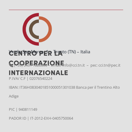
Vicolo San Marco, 1 – Trento (TN) – Italia
(+39) 0461 1828600 – email:
info@cci.tn.it – pec: cci.tn@pec.it
P.IVA/ C.F | 02076540224
IBAN: IT36H0830401851000051301038 Banca per il Trentino Alto
Adige
PIC | 940811149
PADOR ID | IT-2012-EXH-0405750064