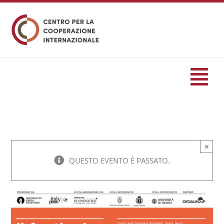
Salta
al
contenuto
Tog
Nav
HOME
×
formazione
QUESTO EVENTO È PASSATO.
Eventi
Servizi