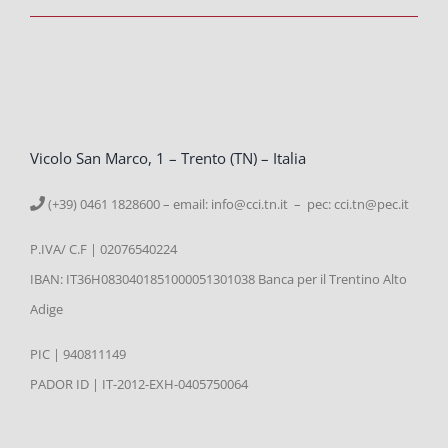
Vicolo San Marco, 1 – Trento (TN) – Italia
(+39) 0461 1828600 – email:
info@cci.tn.it – pec: cci.tn@pec.it
P.IVA/ C.F | 02076540224
IBAN: IT36H0830401851000051301038 Banca per il Trentino Alto
Adige
PIC | 940811149
PADOR ID | IT-2012-EXH-0405750064