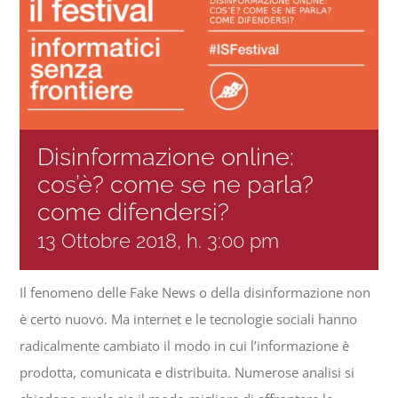
Progetti
In rete con
Disinformazione online:
Notizie
cos’è? come se ne parla?
come difendersi?
Chi siamo
13 Ottobre 2018, h. 3:00 pm
Il fenomeno delle Fake News o della disinformazione non
è certo nuovo. Ma internet e le tecnologie sociali hanno
radicalmente cambiato il modo in cui l’informazione è
prodotta, comunicata e distribuita. Numerose analisi si