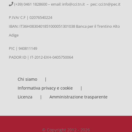
(+39) 0461 1828600 – email:
info@cci.tn.it – pec: cci.tn@pec.it
P.IVA/ C.F | 02076540224
IBAN: IT36H0830401851000051301038 Banca per il Trentino Alto
Adige
PIC | 940811149
PADOR ID | IT-2012-EXH-0405750064
Chi siamo
Informativa privacy e cookie
Licenza
Amministrazione trasparente
© Copyright 2012 - 2026