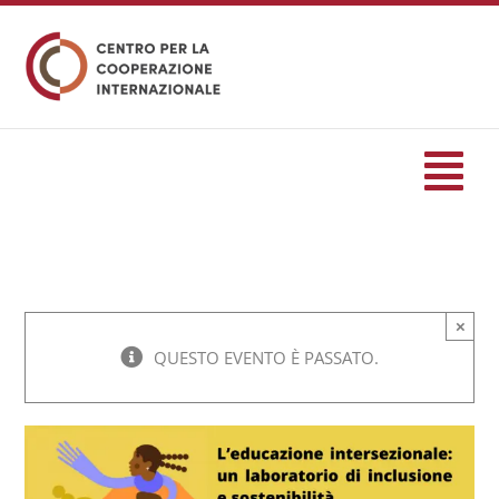
Salta
al
contenuto
Tog
Nav
HOME
×
formazione
QUESTO EVENTO È PASSATO.
Eventi
Servizi