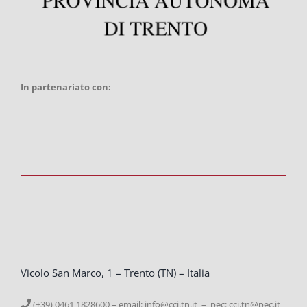
In partenariato con:
Vicolo San Marco, 1 – Trento (TN) – Italia
(+39) 0461 1828600 – email:
info@cci.tn.it – pec: cci.tn@pec.it