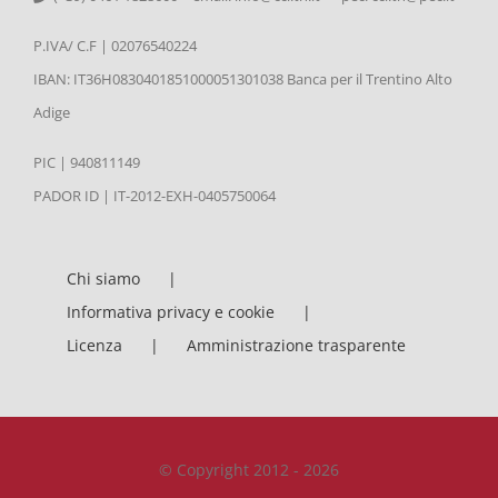
P.IVA/ C.F | 02076540224
IBAN: IT36H0830401851000051301038 Banca per il Trentino Alto
Adige
PIC | 940811149
PADOR ID | IT-2012-EXH-0405750064
Chi siamo
Informativa privacy e cookie
Licenza
Amministrazione trasparente
© Copyright 2012 - 2026