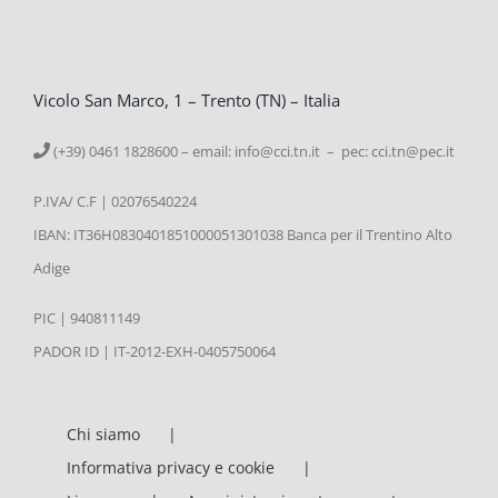
Vicolo San Marco, 1 – Trento (TN) – Italia
(+39) 0461 1828600 – email:
info@cci.tn.it – pec: cci.tn@pec.it
P.IVA/ C.F | 02076540224
IBAN: IT36H0830401851000051301038 Banca per il Trentino Alto
Adige
PIC | 940811149
PADOR ID | IT-2012-EXH-0405750064
Chi siamo
Informativa privacy e cookie