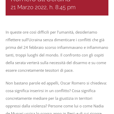
21 Marzo 2022, h. 8:45 pm
Progetti
In rete con
In queste ore così difficili per l’umanità, desideriamo
riflettere sull’Ucraina senza dimenticare i conflitti che già
Notizie
prima del 24 febbraio scorso infiammavano e infiammano
tanti, troppi luoghi del mondo. Il confronto con gli ospiti
della serata verterà sulla necessità del disarmo e su come
Chi siamo
essere concretamente tessitori di pace.
Non bastano parole ed appelli, Oscar Romero si chiedeva:
cosa significa inserirsi in un conflitto? Cosa significa
concretamente mediare per la giustizia in territori
oppressi dalla violenza? Persone come lui o come Nadia
de Munari uccisa lo scorso anno in Perù e di cui ricorre