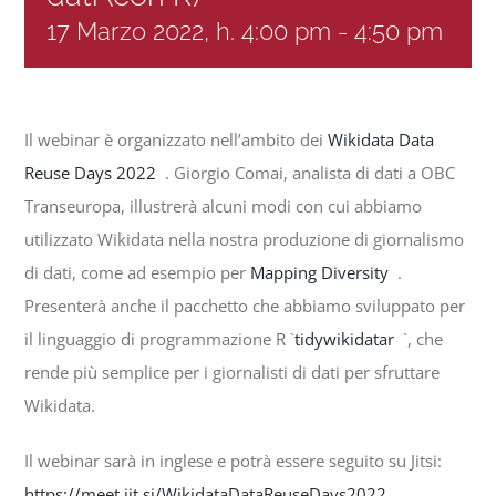
17 Marzo 2022, h. 4:00 pm
-
4:50 pm
Progetti
In rete con
Il webinar è organizzato nell’ambito dei
Wikidata Data
Reuse Days 2022
. Giorgio Comai, analista di dati a OBC
Notizie
Transeuropa, illustrerà alcuni modi con cui abbiamo
utilizzato Wikidata nella nostra produzione di giornalismo
di dati, come ad esempio per
Mapping Diversity
.
Chi siamo
Presenterà anche il pacchetto che abbiamo sviluppato per
il linguaggio di programmazione R `
tidywikidatar
`, che
rende più semplice per i giornalisti di dati per sfruttare
Wikidata.
Il webinar sarà in inglese e potrà essere seguito su Jitsi:
https://meet.jit.si/WikidataDataReuseDays2022