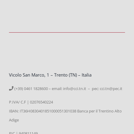
Vicolo San Marco, 1 – Trento (TN) – Italia
(+39) 0461 1828600 – email:
info@cci.tn.it – pec: cci.tn@pec.it
P.IVA/ C.F | 02076540224
IBAN: IT36H0830401851000051301038 Banca per il Trentino Alto
Adige
PIC | 940811149