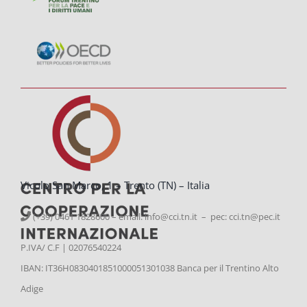
Vicolo San Marco, 1 – Trento (TN) – Italia
(+39) 0461 1828600 – email:
info@cci.tn.it – pec: cci.tn@pec.it
P.IVA/ C.F | 02076540224
IBAN: IT36H0830401851000051301038 Banca per il Trentino Alto
Adige