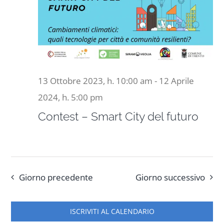
Naviga
11
Progetti
Aprile
In rete con
2024,
13 Ottobre 2023, h. 10:00 am
-
12 Aprile
Notizie
2024, h. 5:00 pm
Contest – Smart City del futuro
Chi siamo
Giorno precedente
Giorno successivo
ISCRIVITI AL CALENDARIO