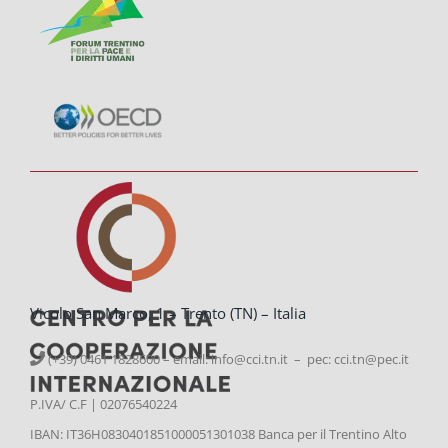
Vicolo San Marco, 1 – Trento (TN) – Italia
(+39) 0461 1828600 – email:
info@cci.tn.it – pec: cci.tn@pec.it
P.IVA/ C.F | 02076540224
IBAN: IT36H0830401851000051301038 Banca per il Trentino Alto