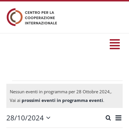
Salta
al
contenuto
Tog
Nav
HOME
formazione
Eventi
Nessun eventi in programma per 28 Ottobre 2024,.
Notice
Vai ai
prossimi eventi in programma eventi
.
Eventi
for
28/10/2024
Eve
Cerca
Eventi
Giorn
Seleziona
Servizi
Vis