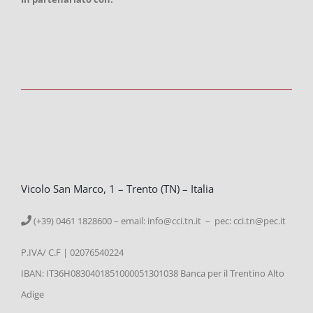
Vicolo San Marco, 1 – Trento (TN) – Italia
(+39) 0461 1828600 – email:
info@cci.tn.it – pec: cci.tn@pec.it
P.IVA/ C.F | 02076540224
IBAN: IT36H0830401851000051301038 Banca per il Trentino Alto
Adige