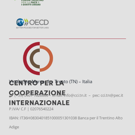
Vicolo San Marco, 1 – Trento (TN) – Italia
(+39) 0461 1828600 – email:
info@cci.tn.it – pec: cci.tn@pec.it
P.IVA/ C.F | 02076540224
IBAN: IT36H0830401851000051301038 Banca per il Trentino Alto
Adige