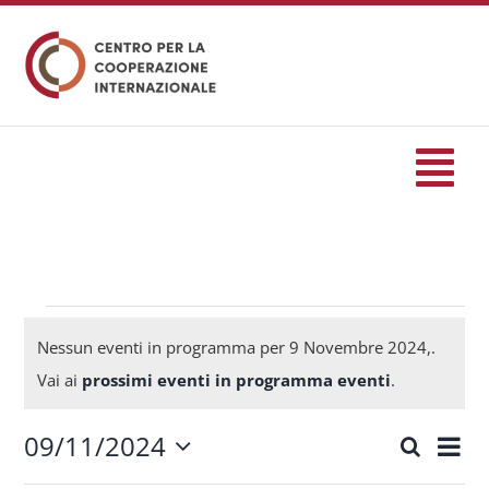
Salta
al
contenuto
Tog
Nav
HOME
formazione
Eventi
Nessun eventi in programma per 9 Novembre 2024,.
Notice
Vai ai
prossimi eventi in programma eventi
.
Eventi
for
09/11/2024
Eve
Cerca
Eventi
Giorn
Seleziona
Servizi
Vis