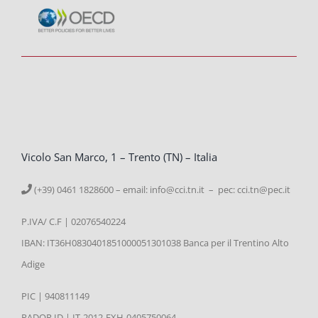
Vicolo San Marco, 1 – Trento (TN) – Italia
(+39) 0461 1828600 – email:
info@cci.tn.it – pec: cci.tn@pec.it
P.IVA/ C.F | 02076540224
IBAN: IT36H0830401851000051301038 Banca per il Trentino Alto
Adige
PIC | 940811149
PADOR ID | IT-2012-EXH-0405750064