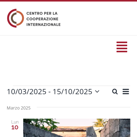
Salta
al
contenuto
Tog
Nav
HOME
10/03/2025
 - 
15/10/2025
Eve
Cerca
formazione
Eventi
Eventi
Lista
Seleziona
Vis
Ricerc
la
Marzo 2025
Nav
Eventi
data.
e
Lun
viste
10
Servizi