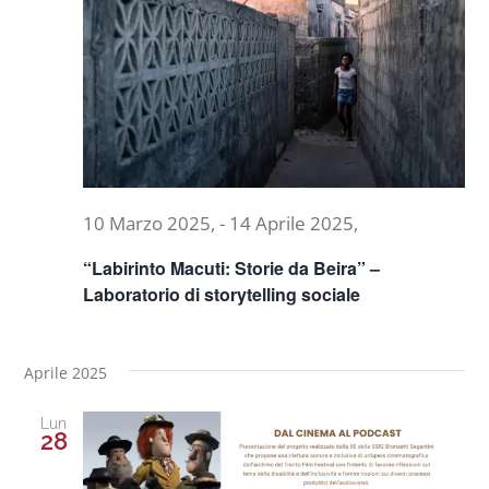
Naviga
Progetti
In rete con
Notizie
10 Marzo 2025,
-
14 Aprile 2025,
“Labirinto Macuti: Storie da Beira” –
Chi siamo
Laboratorio di storytelling sociale
Aprile 2025
Lun
28