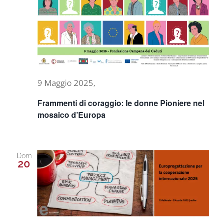
Naviga
Progetti
In rete con
9 Maggio 2025,
Notizie
Frammenti di coraggio: le donne Pioniere nel
mosaico d’Europa
Chi siamo
Dom
20