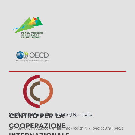
Vicolo San Marco, 1 – Trento (TN) – Italia
(+39) 0461 1828600 – email:
info@cci.tn.it – pec: cci.tn@pec.it