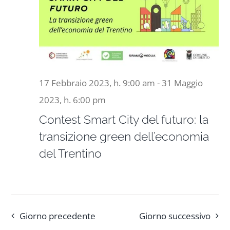
Naviga
12
Progetti
Aprile
In rete con
2023,
17 Febbraio 2023, h. 9:00 am
-
31 Maggio
Notizie
2023, h. 6:00 pm
Contest Smart City del futuro: la
Chi siamo
transizione green dell’economia
del Trentino
Giorno precedente
Giorno successivo