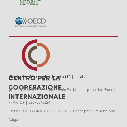
Vicolo San Marco, 1 – Trento (TN) – Italia
(+39) 0461 1828600 – email:
info@cci.tn.it – pec: cci.tn@pec.it
P.IVA/ C.F | 02076540224
IBAN: IT36H0830401851000051301038 Banca per il Trentino Alto
Adige