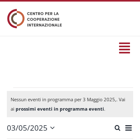
Salta
al
contenuto
Tog
Nav
HOME
formazione
Eventi
Nessun eventi in programma per 3 Maggio 2025,. Vai
Notice
ai
prossimi eventi in programma eventi
.
Eventi
for
03/05/2025
Eve
Cerca
Eventi
Giorn
Seleziona
Servizi
Vis