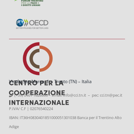
Vicolo San Marco, 1 – Trento (TN) – Italia
(+39) 0461 1828600 – email:
info@cci.tn.it – pec: cci.tn@pec.it
P.IVA/ C.F | 02076540224
IBAN: IT36H0830401851000051301038 Banca per il Trentino Alto
Adige