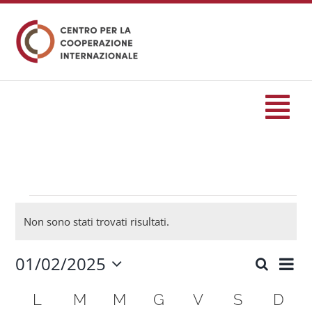
Salta
al
contenuto
Tog
Nav
HOME
formazione
Eventi
Non sono stati trovati risultati.
Notice
Eventi
01/02/2025
Eve
Cerca
Eventi
Mese
Seleziona
Vis
Ricerc
Calendario
la
L
LUNEDÌ
M
MARTEDÌ
M
MERCOLEDÌ
G
GIOVEDÌ
V
VENERDÌ
S
SABATO
D
DO
Servizi