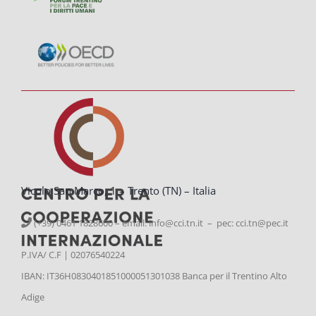
Vicolo San Marco, 1 – Trento (TN) – Italia
(+39) 0461 1828600 – email:
info@cci.tn.it – pec: cci.tn@pec.it
P.IVA/ C.F | 02076540224
IBAN: IT36H0830401851000051301038 Banca per il Trentino Alto
Adige