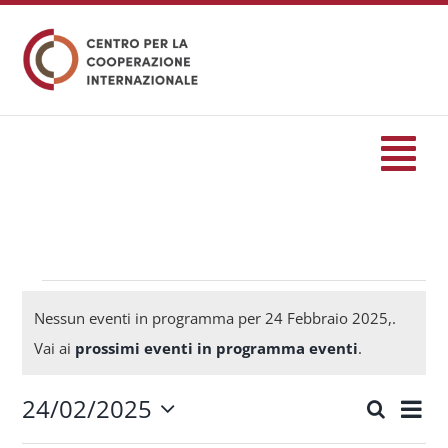
Salta
al
contenuto
Tog
Nav
HOME
formazione
Eventi
Nessun eventi in programma per 24 Febbraio 2025,.
Notice
Vai ai
prossimi eventi in programma eventi
.
Eventi
for
24/02/2025
Eve
Cerca
Eventi
Giorn
Seleziona
Servizi
Vis