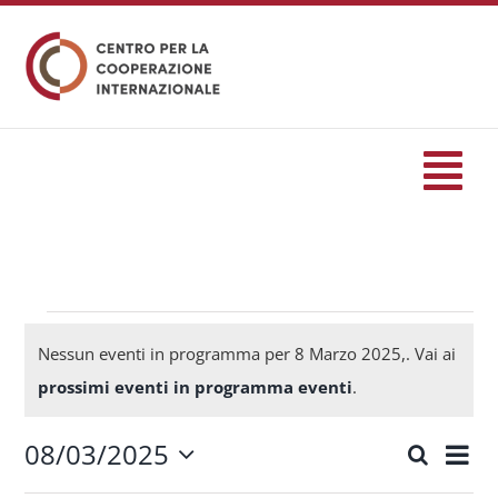
Salta
al
contenuto
Tog
Nav
HOME
formazione
Eventi
Nessun eventi in programma per 8 Marzo 2025,. Vai ai
Notice
prossimi eventi in programma eventi
.
Eventi
for
08/03/2025
Eve
Cerca
Eventi
Giorn
Seleziona
Servizi
Vis