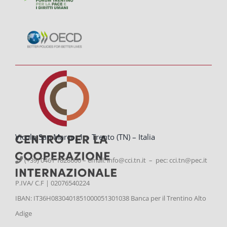
Vicolo San Marco, 1 – Trento (TN) – Italia
(+39) 0461 1828600 – email:
info@cci.tn.it – pec: cci.tn@pec.it
P.IVA/ C.F | 02076540224
IBAN: IT36H0830401851000051301038 Banca per il Trentino Alto
Adige