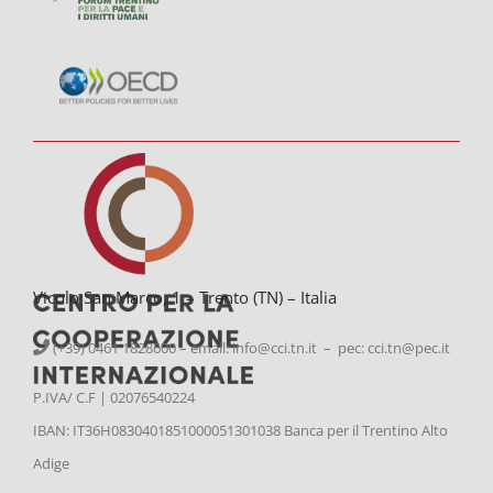
Vicolo San Marco, 1 – Trento (TN) – Italia
(+39) 0461 1828600 – email:
info@cci.tn.it – pec: cci.tn@pec.it
P.IVA/ C.F | 02076540224
IBAN: IT36H0830401851000051301038 Banca per il Trentino Alto
Adige