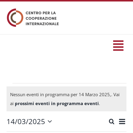
Salta
al
contenuto
Tog
Nav
HOME
formazione
Eventi
Nessun eventi in programma per 14 Marzo 2025,. Vai
Notice
ai
prossimi eventi in programma eventi
.
Eventi
for
14/03/2025
Eve
Cerca
Eventi
Giorn
Seleziona
Servizi
Vis