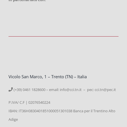
Vicolo San Marco, 1 – Trento (TN) – Italia
(+39) 0461 1828600 – email:
info@cci.tn.it – pec: cci.tn@pec.it
P.IVA/ C.F | 02076540224
IBAN: IT36H0830401851000051301038 Banca per il Trentino Alto
Adige