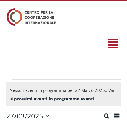
Salta
al
contenuto
Tog
Nav
HOME
formazione
Eventi
Nessun eventi in programma per 27 Marzo 2025,. Vai
Notice
ai
prossimi eventi in programma eventi
.
Eventi
for
27/03/2025
Eve
Cerca
Eventi
Giorn
Seleziona
Servizi
Vis