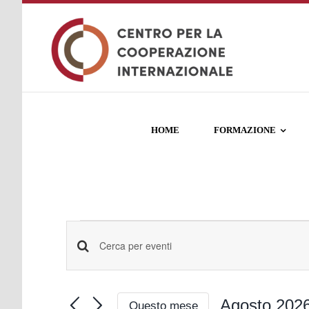
Salta
al
contenuto
HOME
FORMAZIONE
Eventi
Eventi
Inserisci
Parola
Ricerca
Chiave.
Agosto 202
Questo mese