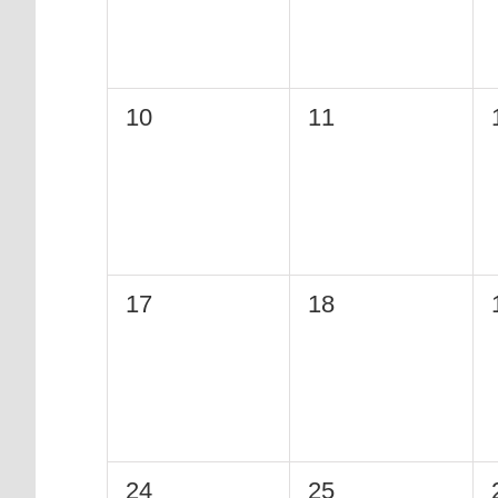
0
0
10
11
eventi,
eventi,
0
0
17
18
eventi,
eventi,
0
0
24
25