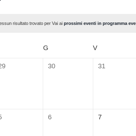
ssun risultato trovato per Vai ai
prossimi eventi in programma eve
Notice
MERCOLEDÌ
G
GIOVEDÌ
V
VENERDÌ
0
0
0
29
30
31
eventi,
eventi,
eventi,
0
0
0
5
6
7
eventi,
eventi,
eventi,