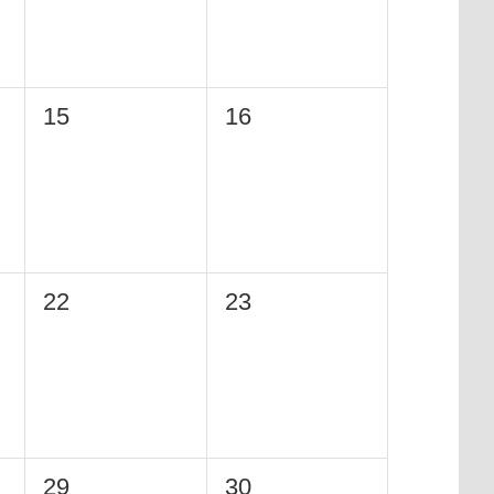
0
0
15
16
eventi,
eventi,
0
0
22
23
eventi,
eventi,
0
0
29
30