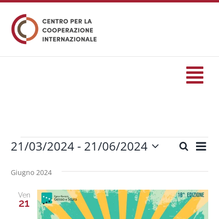
Salta
al
contenuto
Tog
Nav
HOME
21/03/2024
 - 
21/06/2024
Eve
Cerca
formazione
Eventi
Eventi
Lista
Seleziona
Vis
Ricerc
la
Giugno 2024
Nav
Eventi
data.
e
Ven
viste
21
Servizi