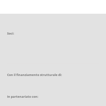
Soci:
Con il finanziamento strutturale di:
In partenariato con: