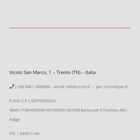
Vicolo San Marco, 1 – Trento (TN) – Italia
(+39) 0461 1828600 – email:
info@cci.tn.it – pec: cci.tn@pec.it
P.IVA/ C.F | 02076540224
IBAN: IT36H0830401851000051301038 Banca per il Trentino Alto
Adige
PIC | 940811149