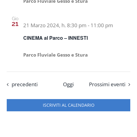
Parco Fluviale Gesso e Stura
Gio
21
21 Marzo 2024, h. 8:30 pm
-
11:00 pm
CINEMA al Parco – INNESTI
Parco Fluviale Gesso e Stura
Eventi
precedenti
Oggi
Prossimi eventi
ISCRIVITI AL CALENDARIO