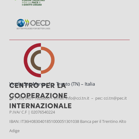
Vicolo San Marco, 1 – Trento (TN) – Italia
(+39) 0461 1828600 – email:
info@cci.tn.it – pec: cci.tn@pec.it
P.IVA/ C.F | 02076540224
IBAN: IT36H0830401851000051301038 Banca per il Trentino Alto
Adige