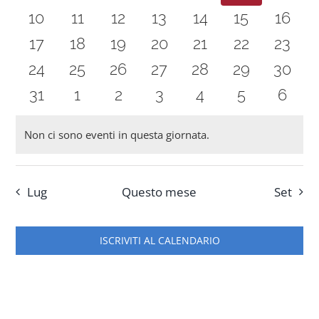
Naviga
eventi
eventi
eventi
eventi
eventi
eventi
event
0
0
0
0
0
0
0
10
11
12
13
14
15
16
Progetti
eventi
eventi
eventi
eventi
eventi
eventi
eventi
0
0
0
0
0
0
0
17
18
19
20
21
22
23
eventi
eventi
eventi
eventi
eventi
eventi
eventi
0
0
0
0
0
0
0
24
25
26
27
28
29
30
In rete con
eventi
eventi
eventi
eventi
eventi
eventi
eventi
0
0
0
0
0
0
0
31
1
2
3
4
5
6
eventi
eventi
eventi
eventi
eventi
eventi
event
Notizie
Non ci sono eventi in questa giornata.
Notice
Chi siamo
Lug
Questo mese
Set
ISCRIVITI AL CALENDARIO