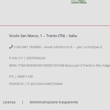
Vicolo San Marco, 1 – Trento (TN) – Italia
(+39) 0461 1828600 – email:
info@cci.tn.it – pec: cci.tn@pec.it
P.IVA/ C.F | 02076540224
IBAN: IT36H0830401851000051301038 Banca per il Trentino Alto Adig
PIC | 940811149
PADOR ID | IT-2012-EXH-0405750064
Licenza
Amministrazione trasparente