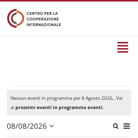
Salta
al
contenuto
Tog
Nav
HOME
formazione
Eventi
Nessun eventi in programma per 8 Agosto 2026,. Vai
Notice
ai
prossimi eventi in programma eventi
.
Eventi
for
08/08/2026
Eve
Cerca
Eventi
Giorn
Seleziona
Servizi
Vis