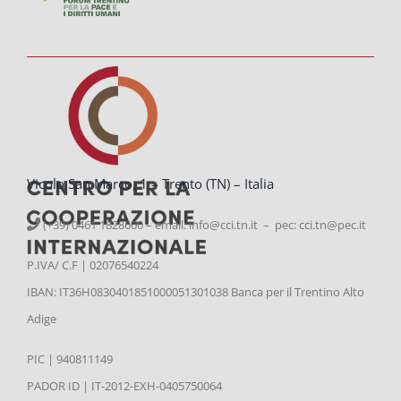
Vicolo San Marco, 1 – Trento (TN) – Italia
(+39) 0461 1828600 – email:
info@cci.tn.it – pec: cci.tn@pec.it
P.IVA/ C.F | 02076540224
IBAN: IT36H0830401851000051301038 Banca per il Trentino Alto
Adige
PIC | 940811149
PADOR ID | IT-2012-EXH-0405750064