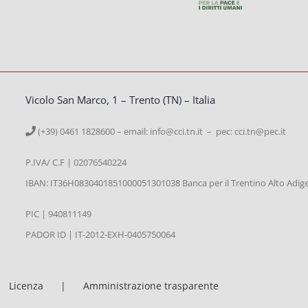
Vicolo San Marco, 1 – Trento (TN) – Italia
(+39) 0461 1828600 – email:
info@cci.tn.it – pec: cci.tn@pec.it
P.IVA/ C.F | 02076540224
IBAN: IT36H0830401851000051301038 Banca per il Trentino Alto Adig
PIC | 940811149
PADOR ID | IT-2012-EXH-0405750064
Licenza
Amministrazione trasparente