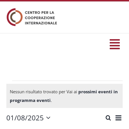
Salta
al
contenuto
Tog
Nav
HOME
formazione
Eventi
Nessun risultato trovato per Vai ai
prossimi eventi in
Notice
programma eventi
.
Eventi
01/08/2025
Eve
Cerca
Eventi
Mese
Seleziona
Servizi
Vis