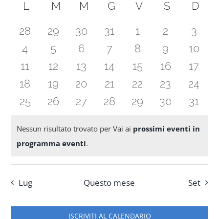
Ricerc
Calendario
la
L
LUNEDÌ
M
MARTEDÌ
M
MERCOLEDÌ
G
GIOVEDÌ
V
VENERDÌ
S
SABATO
D
DO
Nav
data.
e
di
Progetti
0
0
0
0
0
0
0
28
29
30
31
1
2
3
viste
Eventi
eventi
eventi
eventi
eventi
eventi
eventi
event
0
0
0
0
0
0
0
4
5
6
7
8
9
10
Naviga
In rete con
eventi
eventi
eventi
eventi
eventi
eventi
eventi
0
0
0
0
0
0
0
11
12
13
14
15
16
17
eventi
eventi
eventi
eventi
eventi
eventi
event
0
0
0
0
0
0
0
18
19
20
21
22
23
24
Notizie
eventi
eventi
eventi
eventi
eventi
eventi
eventi
0
0
0
0
0
0
0
25
26
27
28
29
30
31
eventi
eventi
eventi
eventi
eventi
eventi
event
Chi siamo
Nessun risultato trovato per Vai ai
prossimi eventi in
Notice
programma eventi
.
Lug
Questo mese
Set
ISCRIVITI AL CALENDARIO