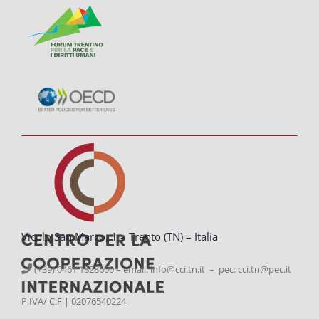
Vicolo San Marco, 1 – Trento (TN) – Italia
(+39) 0461 1828600 – email:
info@cci.tn.it – pec: cci.tn@pec.it
P.IVA/ C.F | 02076540224