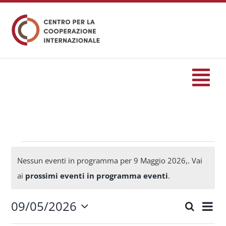
Salta
al
contenuto
Tog
Nav
HOME
formazione
Eventi
Nessun eventi in programma per 9 Maggio 2026,. Vai
Notice
ai
prossimi eventi in programma eventi
.
Eventi
for
09/05/2026
Eve
Cerca
Eventi
Giorn
Seleziona
Servizi
Vis