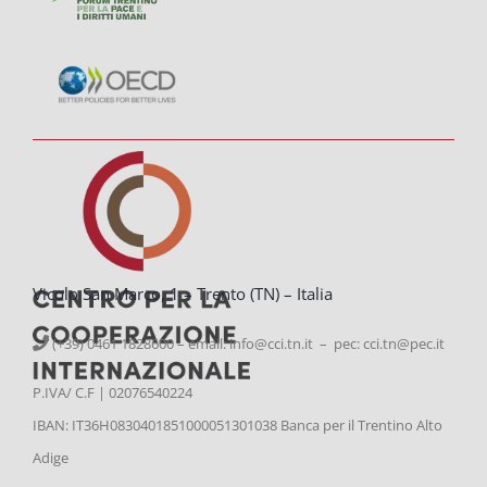
Vicolo San Marco, 1 – Trento (TN) – Italia
(+39) 0461 1828600 – email:
info@cci.tn.it – pec: cci.tn@pec.it
P.IVA/ C.F | 02076540224
IBAN: IT36H0830401851000051301038 Banca per il Trentino Alto
Adige