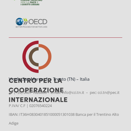
Vicolo San Marco, 1 – Trento (TN) – Italia
(+39) 0461 1828600 – email:
info@cci.tn.it – pec: cci.tn@pec.it
P.IVA/ C.F | 02076540224
IBAN: IT36H0830401851000051301038 Banca per il Trentino Alto
Adige