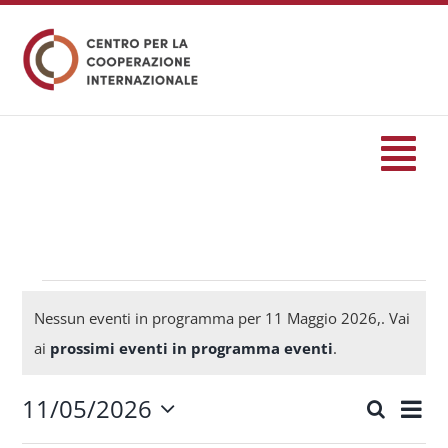
Salta
al
contenuto
Tog
Nav
HOME
formazione
Eventi
Nessun eventi in programma per 11 Maggio 2026,. Vai
Notice
ai
prossimi eventi in programma eventi
.
Eventi
for
11/05/2026
Eve
Cerca
Eventi
Giorn
Seleziona
Servizi
Vis