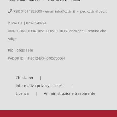
(+39) 0461 1828600 – email:
info@cci.tn.it – pec: cci.tn@pec.it
P.IVA/ C.F | 02076540224
IBAN: IT36H0830401851000051301038 Banca per il Trentino Alto
Adige
PIC | 940811149
PADOR ID | IT-2012-EXH-0405750064
Chi siamo
Informativa privacy e cookie
Licenza
Amministrazione trasparente