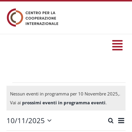
Salta
al
contenuto
Tog
Nav
HOME
formazione
Eventi
Nessun eventi in programma per 10 Novembre 2025,.
Notice
Vai ai
prossimi eventi in programma eventi
.
Eventi
for
10/11/2025
Eve
Cerca
Eventi
Giorn
Seleziona
Servizi
Vis