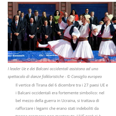
Progetti
In rete con
Notizie
Chi siamo
I leader Ue e dei Balcani occidentali assistono ad uno
spettacolo di danze folkloristiche - © Consiglio europeo
Il vertice di Tirana del 6 dicembre tra i 27 paesi UE e
i Balcani occidentali era fortemente simbolico: nel
bel mezzo della guerra in Ucraina, si trattava di
rafforzare i legami che erano stati indeboliti da
troppe promesse non mantenute. L’UE però si è