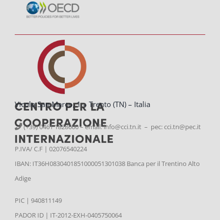
Vicolo San Marco, 1 – Trento (TN) – Italia
(+39) 0461 1828600 – email:
info@cci.tn.it – pec: cci.tn@pec.it
P.IVA/ C.F | 02076540224
IBAN: IT36H0830401851000051301038 Banca per il Trentino Alto
Adige
PIC | 940811149
PADOR ID | IT-2012-EXH-0405750064