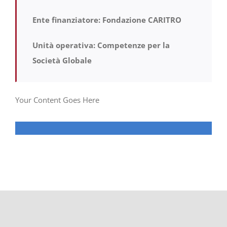
Ente finanziatore: Fondazione CARITRO
Progetti
Unità operativa: Competenze per la
In rete con
Società Globale
Notizie
Your Content Goes Here
Chi siamo