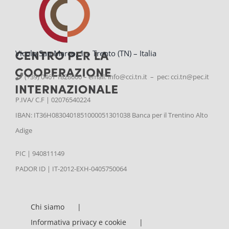
Vicolo San Marco, 1 – Trento (TN) – Italia
(+39) 0461 1828600 – email:
info@cci.tn.it – pec: cci.tn@pec.it
P.IVA/ C.F | 02076540224
IBAN: IT36H0830401851000051301038 Banca per il Trentino Alto
Adige
PIC | 940811149
PADOR ID | IT-2012-EXH-0405750064
Chi siamo
Informativa privacy e cookie