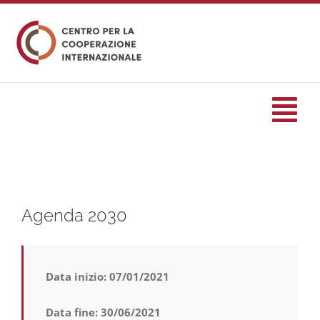
Salta
al
contenuto
Tog
Nav
HOME
Agenda 2030
formazione
Eventi
Data inizio: 07/01/2021
Servizi
Data fine: 30/06/2021