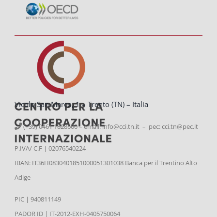
Vicolo San Marco, 1 – Trento (TN) – Italia
(+39) 0461 1828600 – email:
info@cci.tn.it – pec: cci.tn@pec.it
P.IVA/ C.F | 02076540224
IBAN: IT36H0830401851000051301038 Banca per il Trentino Alto
Adige
PIC | 940811149
PADOR ID | IT-2012-EXH-0405750064