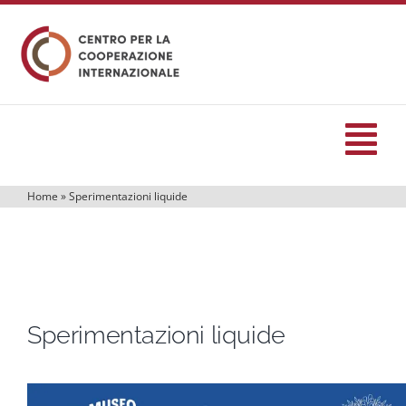
Salta
al
contenuto
Tog
Nav
Home
»
Sperimentazioni liquide
HOME
formazione
Sperimentazioni liquide
Eventi
Servizi