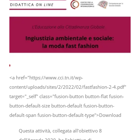
Progetti
In rete con
Notizie
Chi siamo
<a href="https://www.cci.tn.it/wp-
content/uploads/sites/2/2022/02/fastfashion-2-4.pdf"
target="_self" class="fusion-button button-flat fusion-
button-default-size button-default fusion-button-
default-span fusion-button-default-type">Download
Questa attività, collegata all’obiettivo 8