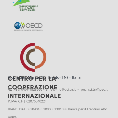
Vicolo San Marco, 1 – Trento (TN) – Italia
(+39) 0461 1828600 – email:
info@cci.tn.it – pec: cci.tn@pec.it
P.IVA/ C.F | 02076540224
IBAN: IT36H0830401851000051301038 Banca per il Trentino Alto
Adige