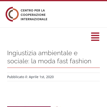
Salta
al
contenuto
Tog
Nav
Ingiustizia ambientale e
HOME
sociale: la moda fast fashion
formazione
Pubblicato il: Aprile 1st, 2020
Eventi
Servizi