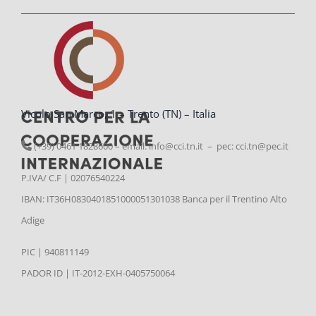
Vicolo San Marco, 1 – Trento (TN) – Italia
(+39) 0461 1828600 – email:
info@cci.tn.it – pec: cci.tn@pec.it
P.IVA/ C.F | 02076540224
IBAN: IT36H0830401851000051301038 Banca per il Trentino Alto
Adige
PIC | 940811149
PADOR ID | IT-2012-EXH-0405750064