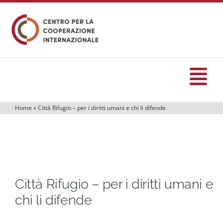
Salta
al
contenuto
Tog
Nav
Home
»
Città Rifugio – per i diritti umani e chi li difende
HOME
formazione
Città Rifugio – per i diritti umani e
Eventi
chi li difende
Servizi