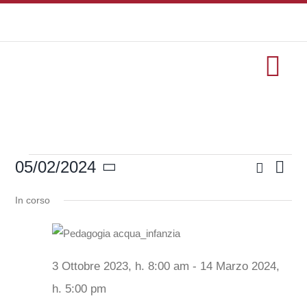
Salta
al
contenuto
Tog
Nav
HOME
Cerca
05/02/2024
Eve
formazione
Eventi
Event
Giorno
Seleziona
Vis
Ricer
la
In corso
Eventi
Nav
data.
e
for
viste
Servizi
3 Ottobre 2023, h. 8:00 am
-
14 Marzo 2024,
Navig
h. 5:00 pm
Progetti