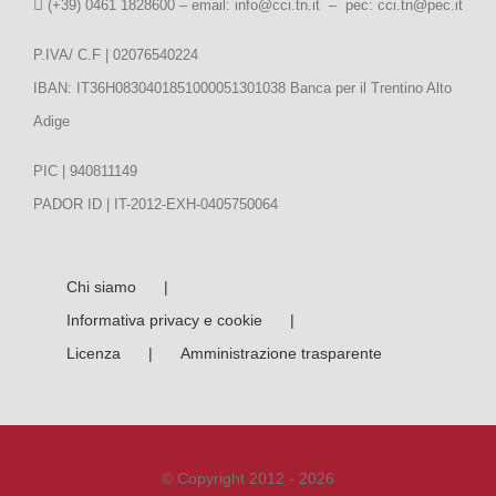
(+39) 0461 1828600 – email:
info@cci.tn.it – pec: cci.tn@pec.it
P.IVA/ C.F | 02076540224
IBAN: IT36H0830401851000051301038 Banca per il Trentino Alto
Adige
PIC | 940811149
PADOR ID | IT-2012-EXH-0405750064
Chi siamo
Informativa privacy e cookie
Licenza
Amministrazione trasparente
© Copyright 2012 - 2026