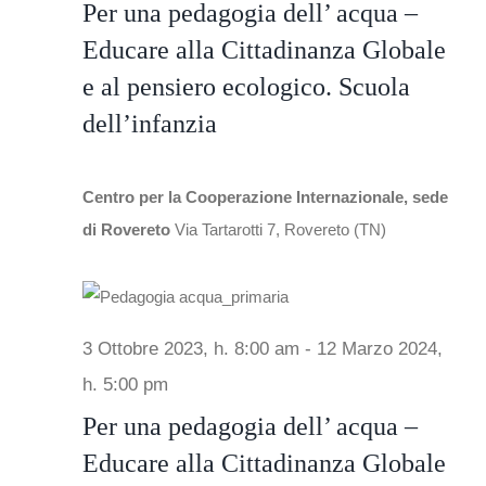
5
Per una pedagogia dell’ acqua –
Educare alla Cittadinanza Globale
In rete con
e al pensiero ecologico. Scuola
Febbraio
dell’infanzia
Notizie
Centro per la Cooperazione Internazionale, sede
Chi siamo
2024,
di Rovereto
Via Tartarotti 7, Rovereto (TN)
3 Ottobre 2023, h. 8:00 am
-
12 Marzo 2024,
h. 5:00 pm
Per una pedagogia dell’ acqua –
Educare alla Cittadinanza Globale