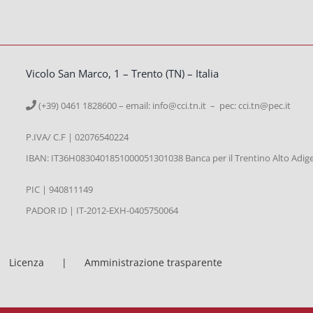
Vicolo San Marco, 1 – Trento (TN) – Italia
(+39) 0461 1828600 – email:
info@cci.tn.it – pec: cci.tn@pec.it
P.IVA/ C.F | 02076540224
IBAN: IT36H0830401851000051301038 Banca per il Trentino Alto Adig
PIC | 940811149
PADOR ID | IT-2012-EXH-0405750064
Licenza
Amministrazione trasparente