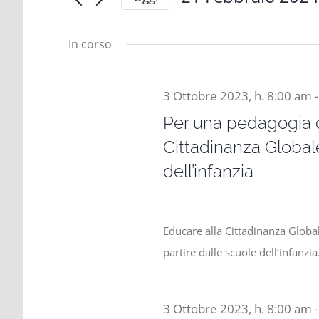
e
for
Cerca
Seleziona
viste
la
Eventi
In corso
data.
Navigazione
per
21
Parola
Chiave.
3 Ottobre 2023, h. 8:00 am
Per una pedagogia d
Febbraio
Cittadinanza Global
dell’infanzia
2024,
Educare alla Cittadinanza Global
partire dalle scuole dell’infanzi
3 Ottobre 2023, h. 8:00 am