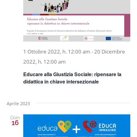
Naviga
Progetti
In rete con
1 Ottobre 2022, h. 12:00 am
-
20 Dicembre
Notizie
2022, h. 12:00 am
Educare alla Giustizia Sociale: ripensare la
Chi siamo
didattica in chiave intersezionale
Aprile 2023
Dom
16