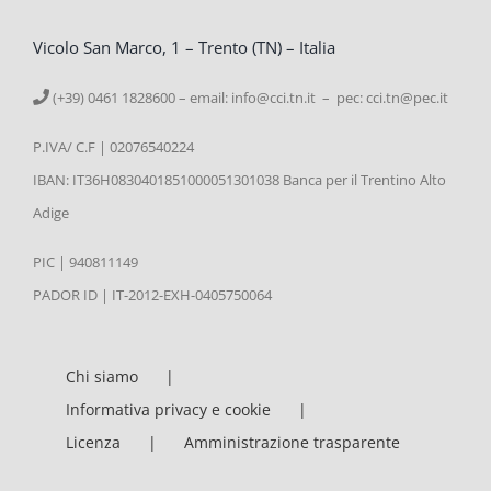
Vicolo San Marco, 1 – Trento (TN) – Italia
(+39) 0461 1828600 – email:
info@cci.tn.it – pec: cci.tn@pec.it
P.IVA/ C.F | 02076540224
IBAN: IT36H0830401851000051301038 Banca per il Trentino Alto
Adige
PIC | 940811149
PADOR ID | IT-2012-EXH-0405750064
Chi siamo
Informativa privacy e cookie
Licenza
Amministrazione trasparente