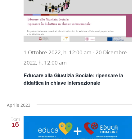
Naviga
Progetti
In rete con
1 Ottobre 2022, h. 12:00 am
-
20 Dicembre
Notizie
2022, h. 12:00 am
Educare alla Giustizia Sociale: ripensare la
Chi siamo
didattica in chiave intersezionale
Aprile 2023
Dom
16