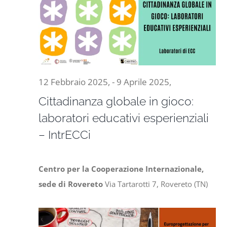
Naviga
6
Progetti
Aprile
In rete con
2025,
12 Febbraio 2025,
-
9 Aprile 2025,
Notizie
Cittadinanza globale in gioco:
laboratori educativi esperienziali
Chi siamo
– IntrECCi
Centro per la Cooperazione Internazionale,
sede di Rovereto
Via Tartarotti 7, Rovereto (TN)