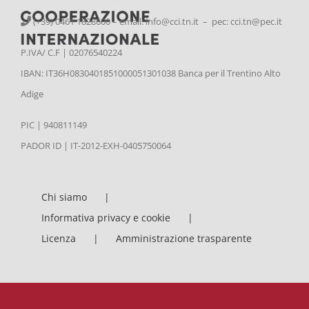
(+39) 0461 1828600 – email:
info@cci.tn.it – pec: cci.tn@pec.it
P.IVA/ C.F | 02076540224
IBAN: IT36H0830401851000051301038 Banca per il Trentino Alto
Adige
PIC | 940811149
PADOR ID | IT-2012-EXH-0405750064
Chi siamo
Informativa privacy e cookie
Licenza
Amministrazione trasparente