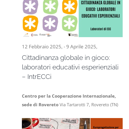
Naviga
8
Progetti
Aprile
In rete con
2025,
12 Febbraio 2025,
-
9 Aprile 2025,
Notizie
Cittadinanza globale in gioco:
laboratori educativi esperienziali
Chi siamo
– IntrECCi
Centro per la Cooperazione Internazionale,
sede di Rovereto
Via Tartarotti 7, Rovereto (TN)