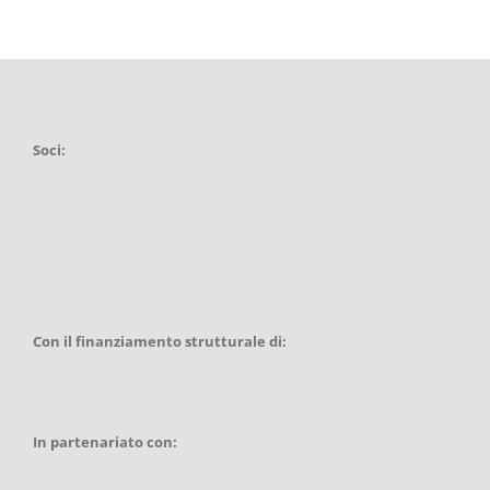
Soci:
Con il finanziamento strutturale di:
In partenariato con: