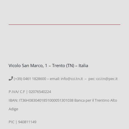
Vicolo San Marco, 1 – Trento (TN) – Italia
(+39) 0461 1828600 – email:
info@cci.tn.it – pec: cci.tn@pec.it
P.IVA/ C.F | 02076540224
IBAN: IT36H0830401851000051301038 Banca per il Trentino Alto
Adige
PIC | 940811149