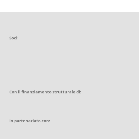
Soci:
Con il finanziamento strutturale di:
In partenariato con: