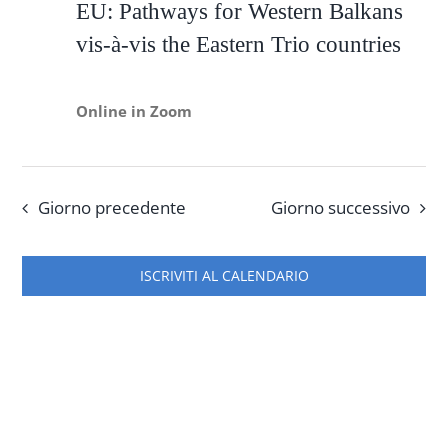
EU: Pathways for Western Balkans
Giugno
vis-à-vis the Eastern Trio countries
In rete con
2026,
Online in Zoom
Notizie
Chi siamo
Giorno precedente
Giorno successivo
ISCRIVITI AL CALENDARIO