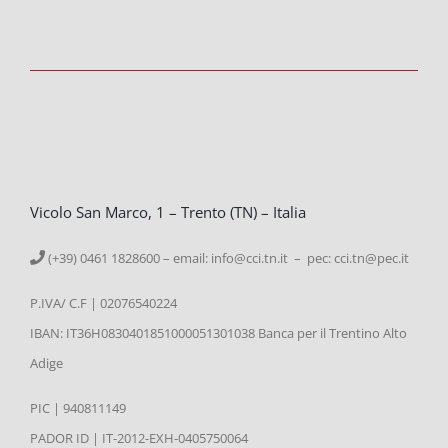
Vicolo San Marco, 1 – Trento (TN) – Italia
(+39) 0461 1828600 – email:
info@cci.tn.it – pec: cci.tn@pec.it
P.IVA/ C.F | 02076540224
IBAN: IT36H0830401851000051301038 Banca per il Trentino Alto
Adige
PIC | 940811149
PADOR ID | IT-2012-EXH-0405750064