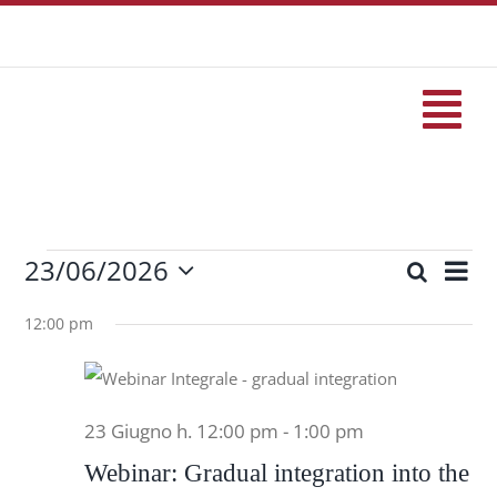
Salta
al
contenuto
Tog
Nav
HOME
23/06/2026
Eve
Cerca
formazione
Eventi
Eventi
Giorn
Seleziona
Vis
Ricerc
la
12:00 pm
Eventi
Nav
data.
for
e
viste
Servizi
23 Giugno h. 12:00 pm
-
1:00 pm
Naviga
23
Webinar: Gradual integration into the
Progetti