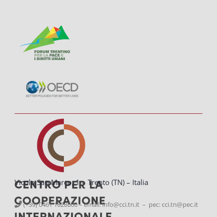
Vicolo San Marco, 1 – Trento (TN) – Italia
(+39) 0461 1828600 – email:
info@cci.tn.it – pec: cci.tn@pec.it