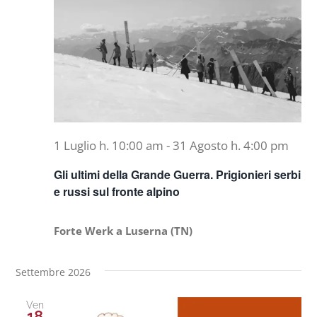
Naviga
Progetti
In rete con
Notizie
1 Luglio h. 10:00 am
-
31 Agosto h. 4:00 pm
Gli ultimi della Grande Guerra. Prigionieri serbi
Chi siamo
e russi sul fronte alpino
Forte Werk a Luserna (TN)
Settembre 2026
Ven
18