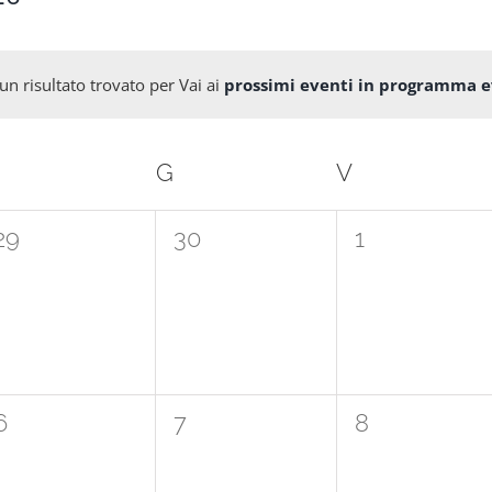
n risultato trovato per Vai ai
prossimi eventi in programma e
Notice
MERCOLEDÌ
G
GIOVEDÌ
V
VENERDÌ
0
0
0
29
30
1
eventi,
eventi,
eventi,
0
0
0
6
7
8
eventi,
eventi,
eventi,