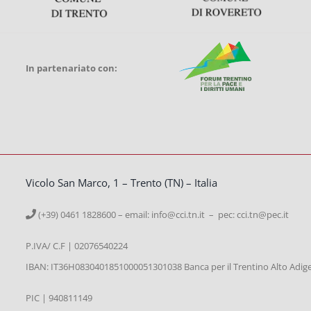
In partenariato con:
Vicolo San Marco, 1 – Trento (TN) – Italia
(+39) 0461 1828600 – email:
info@cci.tn.it – pec: cci.tn@pec.it
P.IVA/ C.F | 02076540224
IBAN: IT36H0830401851000051301038 Banca per il Trentino Alto Adig
PIC | 940811149