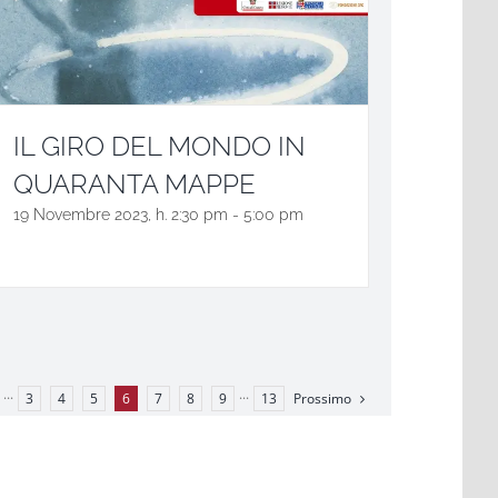
IL GIRO DEL MONDO IN
QUARANTA MAPPE
19 Novembre 2023, h. 2:30 pm
-
5:00 pm
Prossimo
···
3
4
5
6
7
8
9
···
13