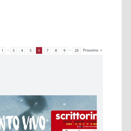
Prossimo
1
···
3
4
5
6
7
8
9
···
20