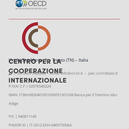
Vicolo San Marco, 1 – Trento (TN) – Italia
(+39) 0461 1828600 – email:
info@cci.tn.it – pec: cci.tn@pec.it
P.IVA/ C.F | 02076540224
IBAN: IT36H0830401851000051301038 Banca per il Trentino Alto
Adige
PIC | 940811149
PADOR ID | IT-2012-EXH-0405750064