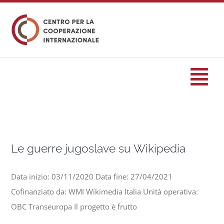
Salta
al
contenuto
Tog
Nav
HOME
Le guerre jugoslave su Wikipedia
formazione
Data inizio: 03/11/2020 Data fine: 27/04/2021
Eventi
Cofinanziato da: WMI Wikimedia Italia Unità operativa:
OBC Transeuropa Il progetto è frutto
Servizi