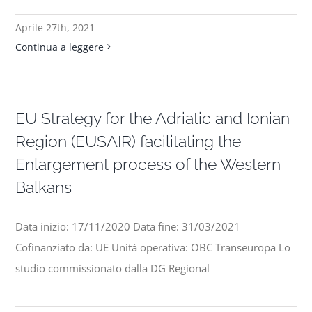
Aprile 27th, 2021
Progetti
Continua a leggere
In rete con
EU Strategy for the Adriatic and Ionian
Notizie
Region (EUSAIR) facilitating the
Enlargement process of the Western
Chi siamo
Balkans
Data inizio: 17/11/2020 Data fine: 31/03/2021
Cofinanziato da: UE Unità operativa: OBC Transeuropa Lo
studio commissionato dalla DG Regional