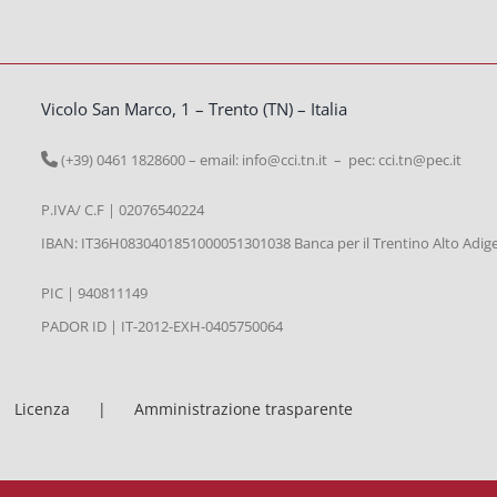
Vicolo San Marco, 1 – Trento (TN) – Italia
(+39) 0461 1828600 – email:
info@cci.tn.it – pec: cci.tn@pec.it
P.IVA/ C.F | 02076540224
IBAN: IT36H0830401851000051301038 Banca per il Trentino Alto Adig
PIC | 940811149
PADOR ID | IT-2012-EXH-0405750064
Licenza
Amministrazione trasparente