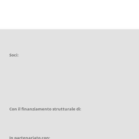
Soci:
Con il finanziamento strutturale di:
In partenariato con: