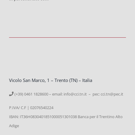
Vicolo San Marco, 1 – Trento (TN) – Italia
(+39) 0461 1828600 – email:
info@cci.tn.it – pec: cci.tn@pec.it
P.IVA/ C.F | 02076540224
IBAN: IT36H0830401851000051301038 Banca per il Trentino Alto
Adige